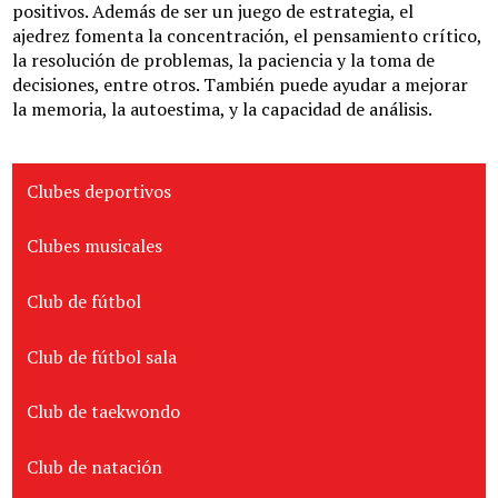
Área Deportiva
positivos. Además de ser un juego de estrategia, el
ajedrez fomenta la concentración, el pensamiento crítico,
Área de salud y nutrición
la resolución de problemas, la paciencia y la toma de
decisiones, entre otros. También puede ayudar a mejorar
Contacto
la memoria, la autoestima, y la capacidad de análisis.
Clubes deportivos
Clubes musicales
Club de fútbol
Club de fútbol sala
Club de taekwondo
Club de natación