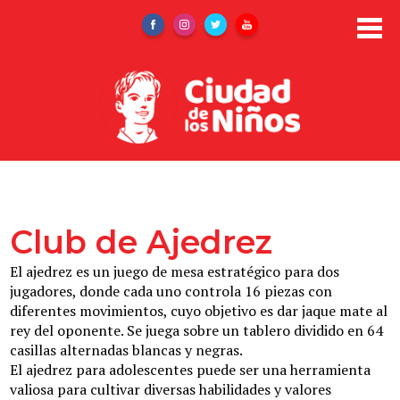
Skip
to
Facebook
Instagram
Twitter
YouTube
main
content
Nosotros
Admisiones
Club de Ajedrez
Área Administrativa
El ajedrez es un juego de mesa estratégico para dos
Área de Acompañamiento
jugadores, donde cada uno controla 16 piezas con
diferentes movimientos, cuyo objetivo es dar jaque mate al
Área Educativa
rey del oponente. Se juega sobre un tablero dividido en 64
casillas alternadas blancas y negras.
Área Pastoral
El ajedrez para adolescentes puede ser una herramienta
valiosa para cultivar diversas habilidades y valores