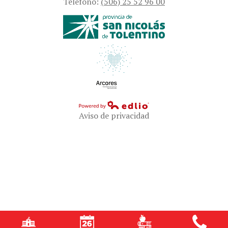
Teléfono:
(506) 25 52 96 00
Aviso de privacidad
Powered by Edlio