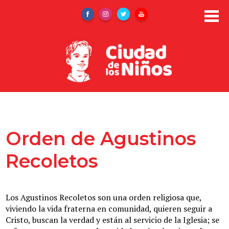
Skip
to
Facebook
Instagram
Twitter
YouTube
main
content
Nosotros
Admisiones
Orden de Agustinos
Área Administrativa
Recoletos
Área de Acompañamiento
Área Educativa
Los Agustinos Recoletos son una orden religiosa que,
viviendo la vida fraterna en comunidad, quieren seguir a
Área Pastoral
Cristo, buscan la verdad y están al servicio de la Iglesia; se