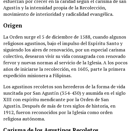
Área Deportiva
esfuerzan por crecer en la caridad según el carisma de san
Agustín y la intensidad propia de la Recolección,
Área de salud y nutrición
movimiento de interioridad y radicalidad evangélica.
Origen
Contacto
La Orden surge el 5 de diciembre de 1588, cuando algunos
religiosos agustinos, bajo el impulso del Espíritu Santo y
siguiendo los aires de renovación, por un especial carisma
colectivo, desearon vivir su vida consagrada con renovado
fervor y nuevas normas al servicio de la Iglesia. A los pocos
años de iniciarse la recolección, en 1605, parte la primera
expedición misionera a Filipinas.
Los agustinos recoletos son herederos de la forma de vida
suscitada por San Agustín (354-430) y asumida en el siglo
XIII con espíritu mendicante por la Orden de San
Agustín. Después de más de tres siglos de historia, en
1912, fueron reconocidos por la Iglesia como orden
religiosa autónoma.
Carisma de los Agustinos Recoletos