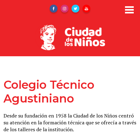
Skip
to
Facebook
Instagram
Twitter
YouTube
main
content
Nosotros
Admisiones
Colegio Técnico
Área Administrativa
Agustiniano
Área de Acompañamiento
Área Educativa
Desde su fundación en 1958 la Ciudad de los Niños centró
su atención en la formación técnica que se ofrecía a través
Área Pastoral
de los talleres de la institución.