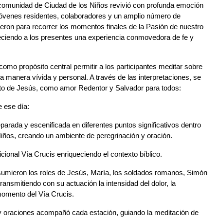
 comunidad de Ciudad de los Niños revivió con profunda emoción 
Jóvenes residentes, colaboradores y un amplio número de 
Orientación
eron para recorrer los momentos finales de la Pasión de nuestro 
reciendo a los presentes una experiencia conmovedora de fe y 
como propósito central permitir a los participantes meditar sobre 
 manera vívida y personal. A través de las interpretaciones, se 
ento de Jesús, como amor Redentor y Salvador para todos:
e ese día:
rada y escenificada en diferentes puntos significativos dentro 
Niños, creando un ambiente de peregrinación y oración.
ional Vía Crucis enriqueciendo el contexto bíblico.
umieron los roles de Jesús, María, los soldados romanos, Simón 
ransmitiendo con su actuación la intensidad del dolor, la 
momento del Vía Crucis.
 y oraciones acompañó cada estación, guiando la meditación de 