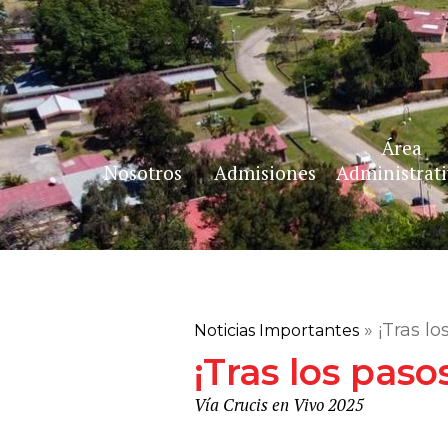
Área
Nosotros
Admisiones
Administrat
Bienvenida
Perfil de Ingreso
Nuestra his
Orden de Agustinos
Formulario de registro
Misión, visi
»
¡Tras lo
Noticias Importantes
Recoletos
¡Tras los paso
Vía Crucis en Vivo 2025